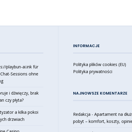
INFORMACJE
Polityka plików cookies (EU)
://playbun-ai.ink für
Polityka prywatności
 Chat-Sessions ohne
ng
ruje i dźwięczy, brak
NAJNOWSZE KOMENTARZE
an czy płyta?
tyzator a kilka pokoi
Redakcja
-
Apartament na dłuż
tych drzwiach
pobyt – komfort, koszty, opini
ine Casino