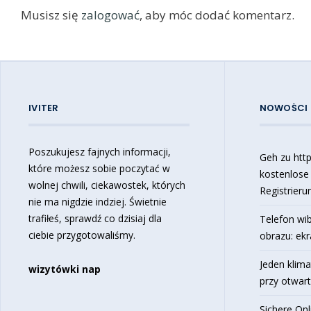
Musisz się
zalogować
, aby móc dodać komentarz.
IVITER
NOWOŚCI
Poszukujesz fajnych informacji,
Geh zu https
które możesz sobie poczytać w
kostenlose
wolnej chwili, ciekawostek, których
Registrieru
nie ma nigdzie indziej. Świetnie
trafiłeś, sprawdź co dzisiaj dla
Telefon wib
ciebie przygotowaliśmy.
obrazu: ekr
Jeden klima
wizytówki nap
przy otwar
Sichere Onl