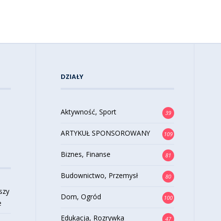
DZIAŁY
Aktywność, Sport
39
ARTYKUŁ SPONSOROWANY
109
Biznes, Finanse
81
Budownictwo, Przemysł
80
szy
Dom, Ogród
100
e
Edukacja, Rozrywka
47