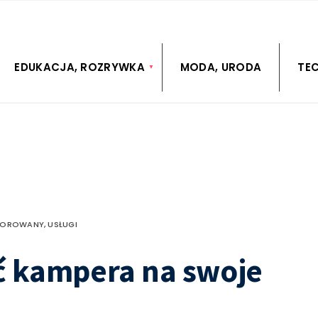
EDUKACJA, ROZRYWKA
MODA, URODA
TE
SOROWANY
,
USŁUGI
ić kampera na swoje