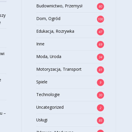
Budownictwo, Przemysł
80
szy
Dom, Ogród
100
e
Edukacja, Rozrywka
47
Inne
69
zwi
Moda, Uroda
34
Motoryzacja, Transport
81
e
Spiele
9
Technologie
30
Uncategorized
2
u –
Usługi
85