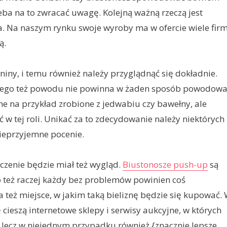
ba na to zwracać uwagę. Kolejną ważną rzeczą jest
a. Na naszym rynku swoje wyroby ma w ofercie wiele firm
ą.
niny, i temu również należy przyglądnąć się dokładnie.
, z tego też powodu nie powinna w żaden sposób powodow
ne na przykład zrobione z jedwabiu czy bawełny, ale
 w tej roli. Unikać za to zdecydowanie należy niektórych
ieprzyjemne pocenie.
aczenie będzie miał też wygląd.
Biustonosze push-up
są
go też raczej każdy bez problemów powinien coś
 też miejsce, w jakim taką bieliznę będzie się kupować.
cieszą internetowe sklepy i serwisy aukcyjne, w których
lecz w niejednym przypadku również {znacznie lepsze