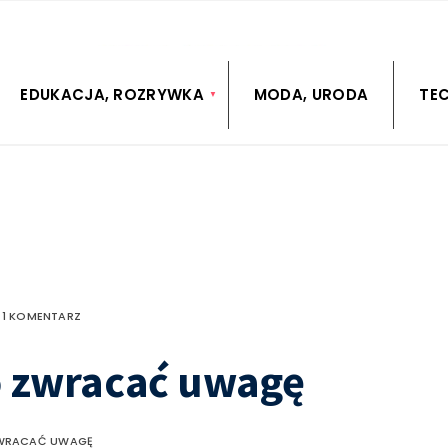
EDUKACJA, ROZRYWKA
MODA, URODA
TE
 1 KOMENTARZ
co zwracać uwagę
 ZWRACAĆ UWAGĘ