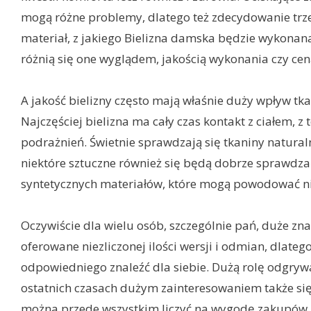
mogą różne problemy, dlatego też zdecydowanie trze
materiał, z jakiego Bielizna damska będzie wykonan
różnią się one wyglądem, jakością wykonania czy cen
A jakość bielizny często mają właśnie duży wpływ tka
Najczęściej bielizna ma cały czas kontakt z ciałem
podrażnień. Świetnie sprawdzają się tkaniny natural
niektóre sztuczne również się będą dobrze sprawdzać
syntetycznych materiałów, które mogą powodować n
Oczywiście dla wielu osób, szczególnie pań, duże zn
oferowane niezliczonej ilości wersji i odmian, dlate
odpowiedniego znaleźć dla siebie. Dużą rolę odgrywa
ostatnich czasach dużym zainteresowaniem także się 
można przede wszystkim liczyć na wygodę zakupów, 