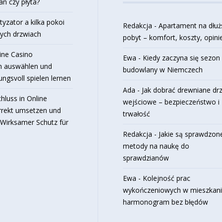
an czy płyta?
tyzator a kilka pokoi
Redakcja
-
Apartament na dłuż
tych drzwiach
pobyt – komfort, koszty, opini
ine Casino
Ewa
-
Kiedy zaczyna się sezon
n auswählen und
budowlany w Niemczech
ngsvoll spielen lernen
Ada
-
Jak dobrać drewniane dr
hluss in Online
wejściowe – bezpieczeństwo i
rrekt umsetzen und
trwałość
Wirksamer Schutz für
Redakcja
-
Jakie są sprawdzon
metody na naukę do
sprawdzianów
Ewa
-
Kolejność prac
wykończeniowych w mieszkani
harmonogram bez błędów