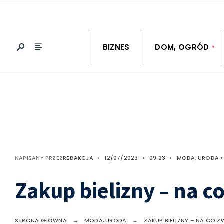
BIZNES
DOM, OGRÓD
NAPISANY PRZEZ
REDAKCJA
•
12/07/2023
•
09:23
•
MODA, URODA
•
Zakup bielizny – na 
STRONA GŁÓWNA
MODA, URODA
ZAKUP BIELIZNY – NA CO