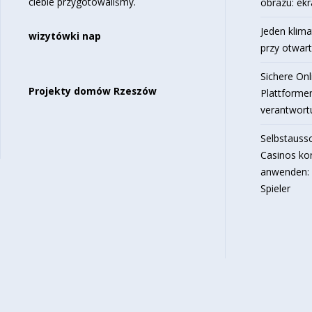
ciebie przygotowaliśmy.
obrazu: ekr
Jeden klima
wizytówki nap
przy otwar
Sichere Onl
Projekty domów Rzeszów
Plattforme
verantwortu
Selbstaussc
Casinos ko
anwenden: 
Spieler