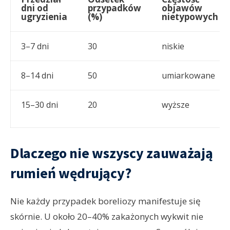
dni od
przypadków
objawów
ugryzienia
(%)
nietypowych
3–7 dni
30
niskie
8–14 dni
50
umiarkowane
15–30 dni
20
wyższe
Dlaczego nie wszyscy zauważają
rumień wędrujący?
Nie każdy przypadek boreliozy manifestuje się
skórnie. U około 20–40% zakażonych wykwit nie