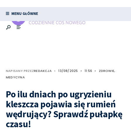
MENU GŁÓWNE
NAPISANY PRZEZ
REDAKCJA
•
13/08/2025
•
11:56
•
ZDROWIE,
MEDYCYNA
Po ilu dniach po ugryzieniu
kleszcza pojawia się rumień
wędrujący? Sprawdź pułapkę
czasu!