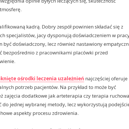
zględnia opinie byłych leczących się, skuteczność
tmosferę.
ifikowaną kadrą. Dobry zespół powinien składać się z
nych specjalistów, jacy dysponują doświadczeniem w prac
en być doświadczony, lecz również nastawiony empatyczn
ć bezpośrednio z pracownikami placówki przed
wienie.
nięte ośrodki leczenia uzależnień
najczęściej oferuje
lnych potrzeb pacjentów. Na przykład to może być
ż zajęcia dodatkowe jak arteterapia czy terapia ruchowa
ć do jednej wybranej metody, lecz wykorzystują podejści
uchowe aspekty procesu zdrowienia.