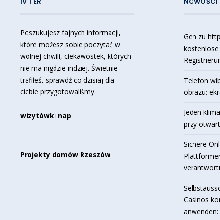
IVITER
NOWOŚCI
Poszukujesz fajnych informacji,
Geh zu https
które możesz sobie poczytać w
kostenlose
wolnej chwili, ciekawostek, których
Registrieru
nie ma nigdzie indziej. Świetnie
trafiłeś, sprawdź co dzisiaj dla
Telefon wib
ciebie przygotowaliśmy.
obrazu: ekr
Jeden klima
wizytówki nap
przy otwar
Sichere Onl
Projekty domów Rzeszów
Plattforme
verantwortu
Selbstaussc
Casinos ko
anwenden: 