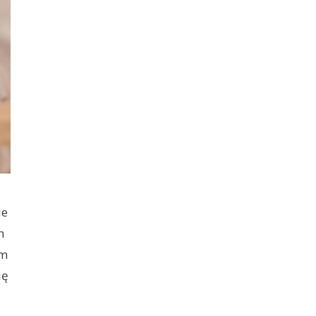
ie
h
ym
ię