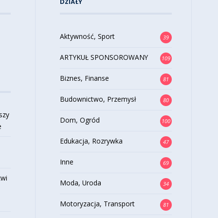
DZIAŁY
Aktywność, Sport
39
ARTYKUŁ SPONSOROWANY
109
Biznes, Finanse
81
Budownictwo, Przemysł
80
szy
Dom, Ogród
100
e
Edukacja, Rozrywka
47
Inne
69
zwi
Moda, Uroda
34
Motoryzacja, Transport
81