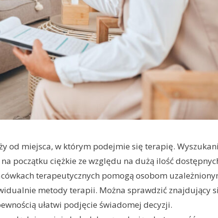
ży od miejsca, w którym podejmie się terapię. Wyszukan
a początku ciężkie ze względu na dużą ilość dostępnyc
 placówkach terapeutycznych pomogą osobom uzależnion
idualnie metody terapii. Można sprawdzić znajdujący s
 pewnością ułatwi podjęcie świadomej decyzji.