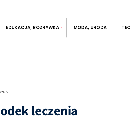
EDUKACJA, ROZRYWKA
MODA, URODA
TE
CYNA
rodek leczenia