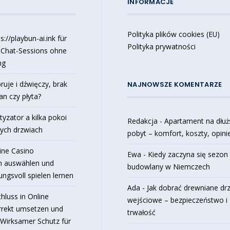
INFORMACJE
Polityka plików cookies (EU)
://playbun-ai.ink für
Polityka prywatności
 Chat-Sessions ohne
ng
ruje i dźwięczy, brak
NAJNOWSZE KOMENTARZE
an czy płyta?
tyzator a kilka pokoi
Redakcja
-
Apartament na dłuż
tych drzwiach
pobyt – komfort, koszty, opini
ine Casino
Ewa
-
Kiedy zaczyna się sezon
n auswählen und
budowlany w Niemczech
ngsvoll spielen lernen
Ada
-
Jak dobrać drewniane dr
hluss in Online
wejściowe – bezpieczeństwo i
rrekt umsetzen und
trwałość
Wirksamer Schutz für