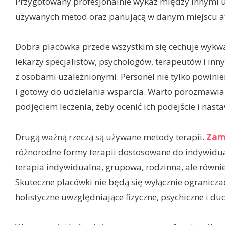
Przygotowany profesjonalnie wykaz między innymi uw
używanych metod oraz panującą w danym miejscu a
Dobra placówka przede wszystkim się cechuje wykwal
lekarzy specjalistów, psychologów, terapeutów i in
z osobami uzależnionymi. Personel nie tylko powini
i gotowy do udzielania wsparcia. Warto porozmawia
podjęciem leczenia, żeby ocenić ich podejście i nasta
Drugą ważną rzeczą są używane metody terapii.
Zamk
różnorodne formy terapii dostosowane do indywidua
terapia indywidualna, grupowa, rodzinna, ale równie
Skuteczne placówki nie będą się wyłącznie ogranicza
holistyczne uwzględniające fizyczne, psychiczne i d