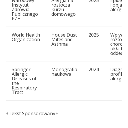
Narodowy
Alergia na
2025
Epidemi
Instytut
roztocza
i objawy
Zdrowia
kurzu
alergii
Publicznego
domowego
PZH
World Health
House Dust
2025
Wpływ
Organization
Mites and
roztocz
Asthma
choroby
układu
oddech
Springer –
Monografia
2024
Diagnos
Allergic
naukowa
profilak
Diseases of
alergii
the
Respiratory
Tract
+Tekst Sponsorowany+