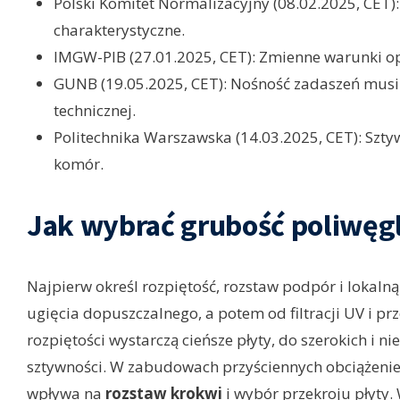
Polski Komitet Normalizacyjny (08.02.2025, CET):
charakterystyczne.
IMGW-PIB (27.01.2025, CET): Zmienne warunki op
GUNB (19.05.2025, CET): Nośność zadaszeń mu
technicznej.
Politechnika Warszawska (14.03.2025, CET): Sztyw
komór.
Jak wybrać grubość poliwęg
Najpierw określ rozpiętość, rozstaw podpór i lokalną
ugięcia dopuszczalnego, a potem od filtracji UV i pr
rozpiętości wystarczą cieńsze płyty, do szerokich i n
sztywności. W zabudowach przyściennych obciążenie
wpływa na
rozstaw krokwi
i wybór przekroju płyty.