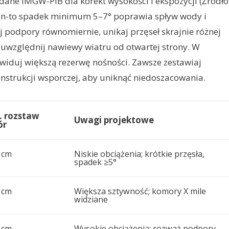
 dane IMGW-PIB dla korekt wysokości i ekspozycji (Źródło
lean-to spadek minimum 5–7° poprawia spływ wody i
j podpory równomiernie, unikaj przęseł skrajnie różnej
uwzględnij nawiewy wiatru od otwartej strony. W
ewiduj większą rezerwę nośności. Zawsze zestawiaj
onstrukcji wsporczej, aby uniknąć niedoszacowania.
. rozstaw
Uwagi projektowe
ór
 cm
Niskie obciążenia; krótkie przęsła,
spadek ≥5°
 cm
Większa sztywność; komory X mile
widziane
 cm
Wysokie obciążenia; rozważ podpory