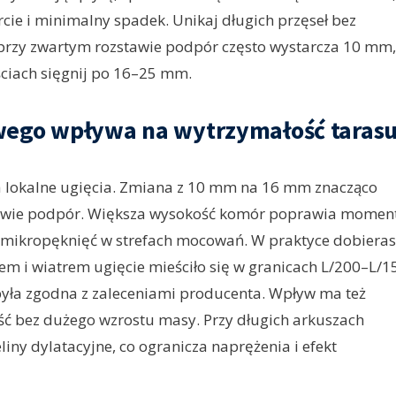
cie i minimalny spadek. Unikaj długich przęseł bez
 przy zwartym rozstawie podpór często wystarcza 10 mm,
ciach sięgnij po 16–25 mm.
wego wpływa na wytrzymałość taras
a lokalne ugięcia. Zmiana z 10 mm na 16 mm znacząco
tawie podpór. Większa wysokość komór poprawia momen
ko mikropęknięć w strefach mocowań. W praktyce dobieras
em i wiatrem ugięcie mieściło się w granicach L/200–L/1
 była zgodna z zaleceniami producenta. Wpływ ma też
ść bez dużego wzrostu masy. Przy długich arkuszach
liny dylatacyjne, co ogranicza naprężenia i efekt