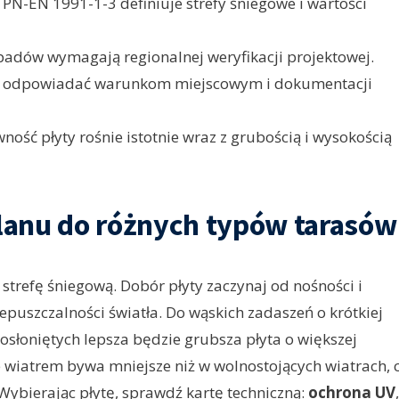
 PN-EN 1991-1-3 definiuje strefy śniegowe i wartości
adów wymagają regionalnej weryfikacji projektowej.
si odpowiadać warunkom miejscowym i dokumentacji
ność płyty rośnie istotnie wraz z grubością i wysokością
lanu do różnych typów tarasów
 strefę śniegową. Dobór płyty zaczynaj od nośności i
zepuszczalności światła. Do wąskich zadaszeń o krótkiej
ieosłoniętych lepsza będzie grubsza płyta o większej
 wiatrem bywa mniejsze niż w wolnostojących wiatrach, 
 Wybierając płytę, sprawdź kartę techniczną:
ochrona UV
,