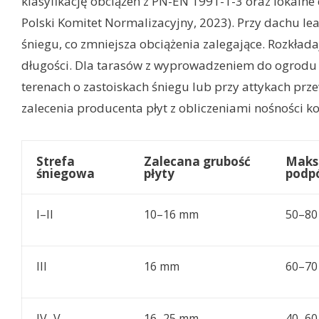
klasyfikację obciążeń z PN-EN 1991-1-3 oraz lokalne
Polski Komitet Normalizacyjny, 2023). Przy dachu 
śniegu, co zmniejsza obciążenia zalegające. Rozkłada
długości. Dla tarasów z wyprowadzeniem do ogrodu 
terenach o zastoiskach śniegu lub przy attykach prz
zalecenia producenta płyt z obliczeniami nośności k
Strefa
Zalecana grubość
Maks
śniegowa
płyty
podp
I–II
10–16 mm
50–80
III
16 mm
60–70
IV–V
16–25 mm
40–60