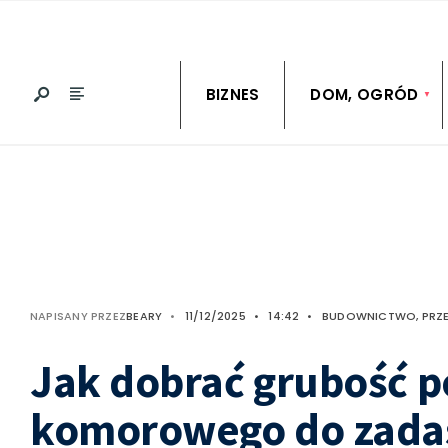
BIZNES
DOM, OGRÓD
NAPISANY PRZEZ
BEARY
•
11/12/2025
•
14:42
•
BUDOWNICTWO, PRZ
Jak dobrać grubość p
komorowego do zadas