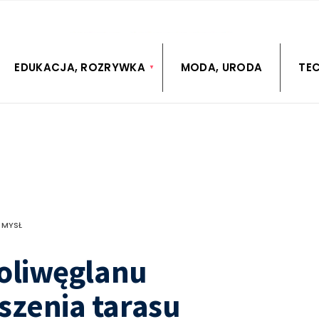
EDUKACJA, ROZRYWKA
MODA, URODA
TE
EMYSŁ
oliwęglanu
zenia tarasu