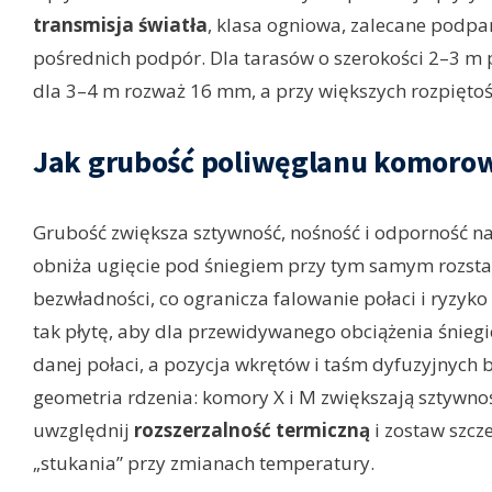
transmisja światła
, klasa ogniowa, zalecane podpar
pośrednich podpór. Dla tarasów o szerokości 2–3 m
dla 3–4 m rozważ 16 mm, a przy większych rozpiętoś
Jak grubość poliwęglanu komoro
Grubość zwiększa sztywność, nośność i odporność n
obniża ugięcie pod śniegiem przy tym samym rozs
bezwładności, co ogranicza falowanie połaci i ryzy
tak płytę, aby dla przewidywanego obciążenia śniegi
danej połaci, a pozycja wkrętów i taśm dyfuzyjnych
geometria rdzenia: komory X i M zwiększają sztywno
uwzględnij
rozszerzalność termiczną
i zostaw szcze
„stukania” przy zmianach temperatury.