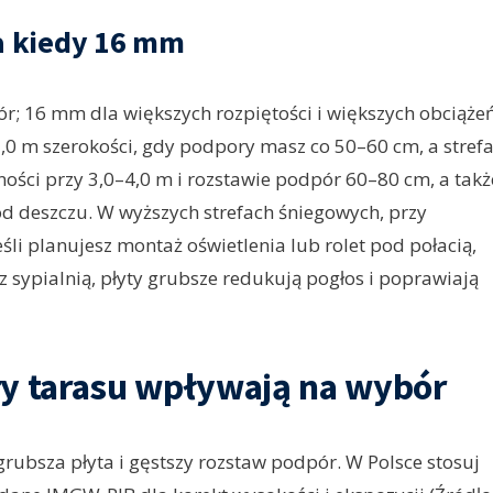
a kiedy 16 mm
; 16 mm dla większych rozpiętości i większych obciążeń
,0 m szerokości, gdy podpory masz co 50–60 cm, a stref
ności przy 3,0–4,0 m i rozstawie podpór 60–80 cm, a takż
od deszczu. W wyższych strefach śniegowych, przy
śli planujesz montaż oświetlenia lub rolet pod połacią,
z sypialnią, płyty grubsze redukują pogłos i poprawiają
ry tarasu wpływają na wybór
grubsza płyta i gęstszy rozstaw podpór. W Polsce stosuj